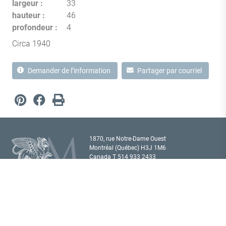
largeur
33
hauteur
46
profondeur
4
Circa 1940
Demander de l’information
Partager par courriel
1870, rue Notre-Dame Ouest
Montréal (Québec) H3J 1M6
Canada T
514 933 2433
showroom@milordantiques.com